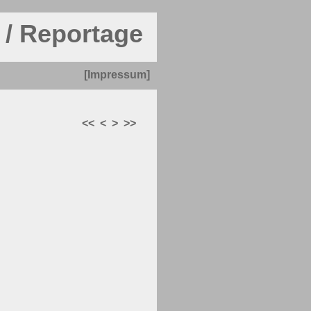
 / Reportage
[Impressum]
<<
<
>
>>